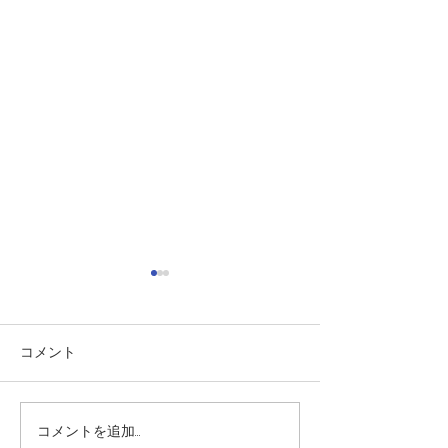
コメント
人材定着の方程式は？
コメントを追加…
☆もうしばらく