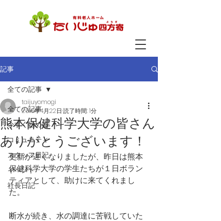
記事
全ての記事
taijuyomogi
全ての記事
2016年4月22日
読了時間: 1分
熊本保健科学大学の皆さん
今すぐ始める
ありがとうございます！
コミュニティ
スタッフ日記
更新が遅くなりましたが、昨日は熊本
保健科学大学の学生たちが１日ボラン
イベント
ティアとして、助けに来てくれまし
社長日記
た。
断水が続き、水の調達に苦戦していた