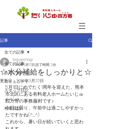
記事
全ての記事
taijuyomogi
全ての記事
2016年6月17日
読了時間: 2分
☆水分補給をしっかりと☆
今すぐ始める
更新日：
2019年3月22日
コミュニティ
5月1日にめでたく1周年を迎えた、熊本
スタッフ日記
市北区にある有料老人ホームたいじゅ
イベント
四方寄の事務:藤村です♪
今日は曇り、午前中は過ごしやすかっ
社長日記
たですかね(^_^)
これから、暑い日が続いていくと思わ
れます。