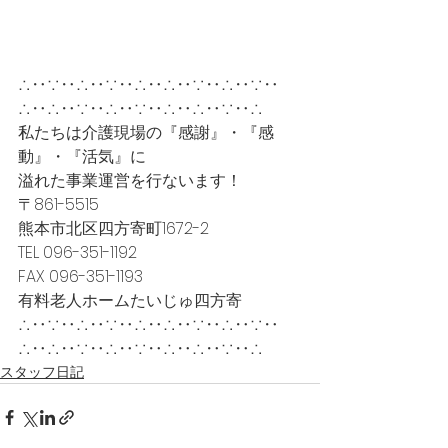
∴‥∵‥∴‥∵‥∴‥∴‥∵‥∴‥∵‥
∴‥∴‥∵‥∴‥∵‥∴‥∴‥∵‥∴
私たちは介護現場の『感謝』・『感
動』・『活気』に
溢れた事業運営を行ないます！
〒861-5515
熊本市北区四方寄町1672-2
TEL 096-351-1192
FAX 096-351-1193
有料老人ホームたいじゅ四方寄
∴‥∵‥∴‥∵‥∴‥∴‥∵‥∴‥∵‥
∴‥∴‥∵‥∴‥∵‥∴‥∴‥∵‥∴
スタッフ日記