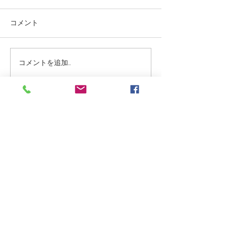
コメント
コメントを追加…
☆もうしばらくおまちく
☆今日は４月１
ださい☆
ことで☆
お気軽にご相談ください。
見学やご利用に関するご相談など、
いつでもお気軽にお問い合わせくだ
さい。
ご利用者様はもちろん、ご家族様に
も安心していただけるよう、丁寧に
ご案内いたします。