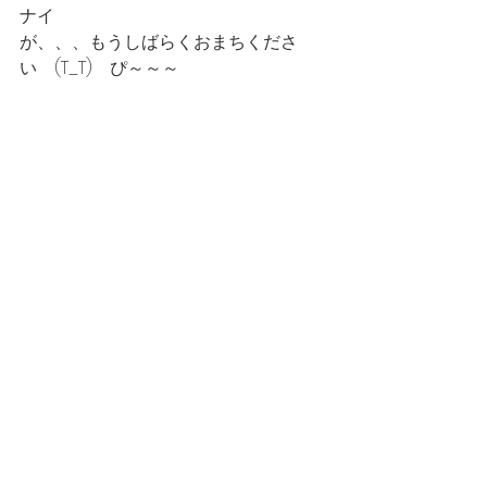
ナイ
が、、、もうしばらくおまちくださ
い　(T_T)　ぴ～～～