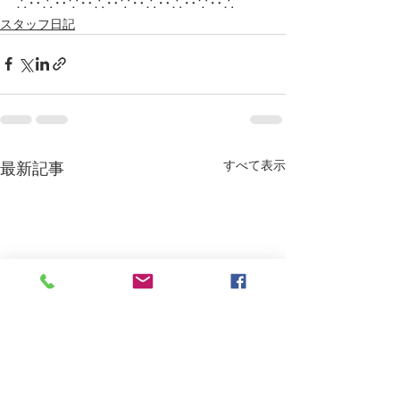
∴‥∴‥∵‥∴‥∵‥∴‥∴‥∵‥∴
スタッフ日記
すべて表示
最新記事