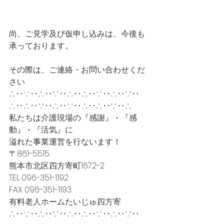
尚、ご見学及び仮申し込みは、今後も
承っております。
その際は、ご連絡・お問い合わせくだ
さい
∴‥∵‥∴‥∵‥∴‥∴‥∵‥∴‥∵‥
∴‥∴‥∵‥∴‥∵‥∴‥∴‥∵‥∴
私たちは介護現場の『感謝』・『感
動』・『活気』に
溢れた事業運営を行ないます！
〒861-5515
熊本市北区四方寄町1672-2
TEL 096-351-1192
FAX 096-351-1193
有料老人ホームたいじゅ四方寄
∴‥∵‥∴‥∵‥∴‥∴‥∵‥∴‥∵‥