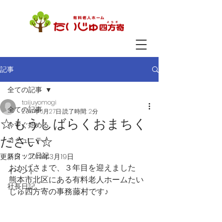
記事
全ての記事
taijuyomogi
全ての記事
2017年6月27日
読了時間: 2分
☆もうしばらくおまちく
今すぐ始める
ださい☆
コミュニティ
スタッフ日記
更新日：
2019年3月19日
おかげさまで、３年目を迎えました
イベント
熊本市北区にある有料老人ホームたい
社長日記
じゅ四方寄の事務:藤村です♪