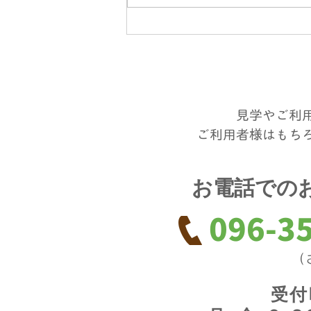
人材定着の方程式は？
見学やご利
ご利用者様はもち
お電話での
096-3
（
受付