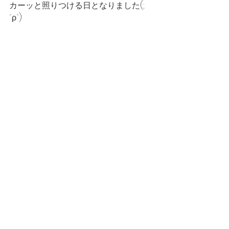
カーッと照りつける日となりました(;
´ρ`)