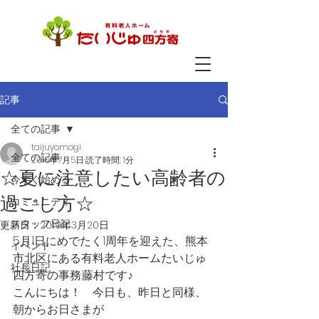
記事
全ての記事
taijuyomogi
全ての記事
2016年7月5日
読了時間: 1分
☆夏に注意したい高齢者の
今すぐ始める
過ごし方☆
コミュニティ
スタッフ日記
更新日：
2019年3月20日
5月1日にめでたく1周年を迎えた、熊本
イベント
市北区にある有料老人ホームたいじゅ
社長日記
四方寄の事務:藤村です♪
こんにちは！　今日も、昨日と同様、
朝からお日さまが