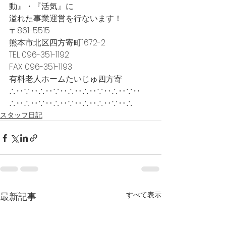
動』・『活気』に
溢れた事業運営を行ないます！
〒861-5515
熊本市北区四方寄町1672-2
TEL 096-351-1192
FAX 096-351-1193
有料老人ホームたいじゅ四方寄
∴‥∵‥∴‥∵‥∴‥∴‥∵‥∴‥∵‥
∴‥∴‥∵‥∴‥∵‥∴‥∴‥∵‥∴
スタッフ日記
すべて表示
最新記事