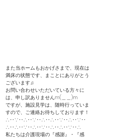
また当ホームもおかげさまで、現在は
満床の状態です、まことにありがとう
ございます♫
お問い合わせいただいている方々に
は、申し訳ありませんm(＿＿)m
ですが、施設見学は、随時行っていま
すので、ご連絡お待ちしております！
∴‥∵‥∴‥∵‥∴‥∴‥∵‥∴‥∵‥
∴‥∴‥∵‥∴‥∵‥∴‥∴‥∵‥∴
私たちは介護現場の『感謝』・『感