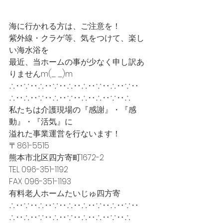
海に行かれる方は、ご注意を！
紫外線・クラゲ等、気をつけて、楽し
い海水浴を
最近、当ホームの事が少なく申し訳あ
りませんm(_ _)m
∴‥∵‥∴‥∵‥∴‥∴‥∵‥∴‥∵‥
∴‥∴‥∵‥∴‥∵‥∴‥∴‥∵‥∴
私たちは介護現場の『感謝』・『感
動』・『活気』に
溢れた事業運営を行ないます！
〒861-5515
熊本市北区四方寄町1672-2
TEL 096-351-1192
FAX 096-351-1193
有料老人ホームたいじゅ四方寄
∴‥∵‥∴‥∵‥∴‥∴‥∵‥∴‥∵‥
∴‥∴‥∵‥∴‥∵‥∴‥∴‥∵‥∴