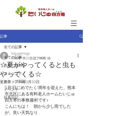
記事
全ての記事
taijuyomogi
全ての記事
2016年7月20日
読了時間: 1分
☆夏がやってくると虫も
今すぐ始める
やってくる☆
コミュニティ
スタッフ日記
更新日：
2019年3月20日
5月1日にめでたく1周年を迎えた、熊本
イベント
市北区にある有料老人ホームたいじゅ
社長日記
四方寄の事務:藤村です♪
こんにちは！　朝から少し雨でした
が、良い天気なり